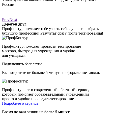
России
в
д
Prev
Next
Дорогой друг!
Профконтур поможет тебе узнать себя лучше и выбрать
будущую профессию! Результат сразу после тестирования!
Профконтур поможет провести тестирование
массово, быстро для учреждения и удобно
для учащихся.
Подключить бесплатно
Вы потратите не больше 5 минут на оформление заявки.
Проф­контур – это сов­ре­мен­ный об­лачный сер­вис,
ко­торый по­мога­ет об­ра­зова­тель­ным уч­режде­ни­ям
прос­то и удоб­но про­водить тес­ти­рова­ние.
Под­робнее о сер­ви­се
Вре­мя по­дачи за­яв­ки
не бо­лее 5 ми­нут
.