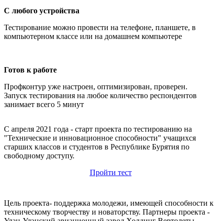
С любого устройства
Тестирование можно провести на телефоне, планшете, в
компьютерном классе или на домашнем компьютере
Готов к работе
Профконтур уже настроен, оптимизирован, проверен.
Запуск тестирования на любое количество респондентов
занимает всего 5 минут
»
С апреля 2021 года - старт проекта по тестированию на
Т
и
"Технические и инновационное способности" учащихся
д
старших классов и студентов в Республике Бурятия по
п
свободному доступу.
р
п
Пройти тест
т
р
с
п
Цель проекта- поддержка молодежи, имеющей способности к
у
техническому творчеству и новаторству. Партнеры проекта -
Улан-Удэнский авиационный завод Холдинг Вертолеты