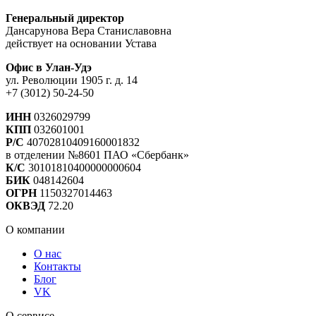
Генеральный директор
Дансарунова Вера Станиславовна
действует на основании Устава
Офис в Улан-Удэ
ул. Революции 1905 г. д. 14
+7 (3012) 50-24-50
ИНН
0326029799
КПП
032601001
Р/С
40702810409160001832
в отделении №8601 ПАО «Сбербанк»
К/С
30101810400000000604
БИК
048142604
ОГРН
1150327014463
ОКВЭД
72.20
О компании
О нас
Контакты
Блог
VK
О сервисе